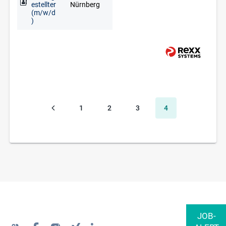
estellter
Nürnberg
(m/w/d
)
1
2
3
4