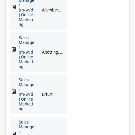
Manage
r
(m/w/d
Allersberg, Greding, Ingolstadt, Neumarkt in der Oberpfalz, Nürnberg, Roth
) Online
Marketi
ng
Sales
Manage
r
(m/w/d
Altötting, Bad Reichenhall, Berchtesgaden, Freilassing, Grassau, Inzell, Mühldorf am Inn, Prien am Chiemsee, Ruhpolding, Traunstein
) Online
Marketi
ng
Sales
Manage
r
(m/w/d
Erfurt
) Online
Marketi
ng
Sales
Manage
r