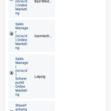
(m/w/d
Bad Windsheim, Erlangen, Neustadt an der Aisch, Nürnberg, Uffenheim
) Online
Marketi
ng
Sales
Manage
r
(m/w/d
Garmisch-Partenkirchen, München, Starnberg, Weilheim in Oberbayern
) Online
Marketi
ng
Sales
Manage
r
(m/w/d
)
Leipzig
Schwer
punkt
Online
Marketi
ng
Steuerf
achang