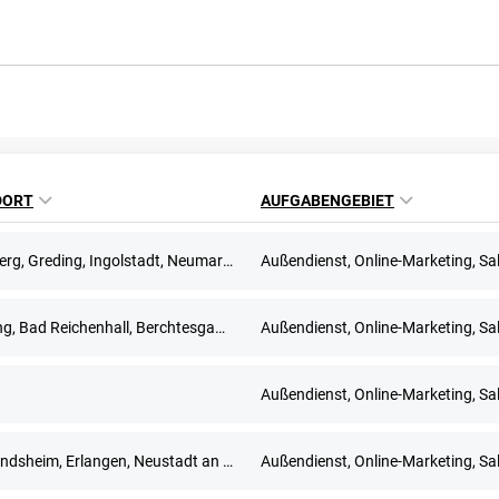
DORT
AUFGABENGEBIET
Allersberg, Greding, Ingolstadt, Neumarkt in der Oberpfalz, Nürnberg, Roth
Außendienst, Online-Marketing, Sa
Altötting, Bad Reichenhall, Berchtesgaden, Freilassing, Grassau, Inzell, Mühldorf am Inn, Prien am Chiemsee, Ruhpolding, Traunstein
Außendienst, Online-Marketing, Sa
Außendienst, Online-Marketing, Sa
Bad Windsheim, Erlangen, Neustadt an der Aisch, Nürnberg, Uffenheim
Außendienst, Online-Marketing, Sa