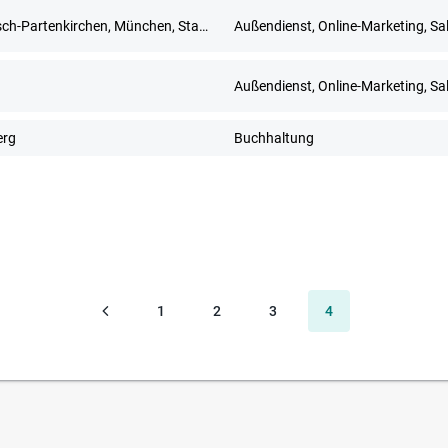
Garmisch-Partenkirchen, München, Starnberg, Weilheim in Oberbayern
Außendienst, Online-Marketing, Sa
g
Außendienst, Online-Marketing, Sa
erg
Buchhaltung
1
2
3
4