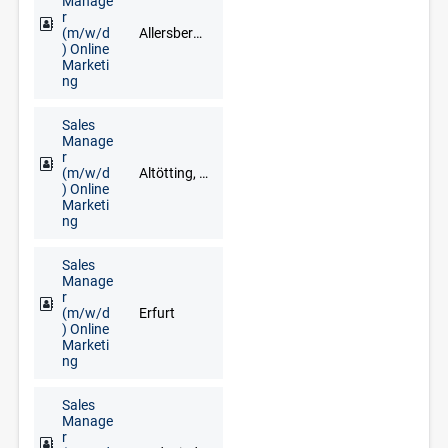
Manage
r
(m/w/d
Allersberg, Greding, Ingolstadt, Neumarkt in der Oberpfalz, Nürnberg, Roth
) Online
Marketi
ng
Sales
Manage
r
(m/w/d
Altötting, Bad Reichenhall, Berchtesgaden, Freilassing, Grassau, Inzell, Mühldorf am Inn, Prien am Chiemsee, Ruhpolding, Traunstein
) Online
Marketi
ng
Sales
Manage
r
(m/w/d
Erfurt
) Online
Marketi
ng
Sales
Manage
r