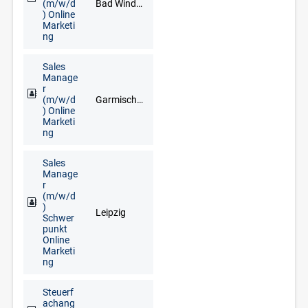
(m/w/d
Bad Windsheim, Erlangen, Neustadt an der Aisch, Nürnberg, Uffenheim
) Online
Marketi
ng
Sales
Manage
r
(m/w/d
Garmisch-Partenkirchen, München, Starnberg, Weilheim in Oberbayern
) Online
Marketi
ng
Sales
Manage
r
(m/w/d
)
Leipzig
Schwer
punkt
Online
Marketi
ng
Steuerf
achang