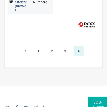
estellter
Nürnberg
(m/w/d
)
1
2
3
4