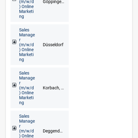
(m/w/d
Göppingen, Heilbronn, Rottweil, Schwäbisch Hall, Stuttgart, Ulm, Villingen-Schwenningen
) Online
Marketi
ng
Sales
Manage
r
(m/w/d
Düsseldorf
) Online
Marketi
ng
Sales
Manage
r
(m/w/d
Korbach, Brilon, Frankenberg, Fritzlar, Fuldabrück, Kassel, Kirchhain, Marburg, Meschede, Schwalmstadt, Siegen
) Online
Marketi
ng
Sales
Manage
r
(m/w/d
Deggendorf, Freyung, Grafenau, Regen, Straubing, Waldkirchen, Zwiesel
) Online