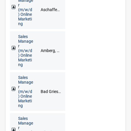
Manage
r
(m/w/d
Aschaffenburg, Bad Brückenau, Bad Kissingen, Bad Neustadt an der Saale, Darmstadt, Haßfurt, Lohr am Main, Miltenberg, Schweinfurt, Würzburg
) Online
Marketi
ng
Sales
Manage
r
(m/w/d
Amberg, Cham, Neumarkt in der Oberpfalz, Regensburg, Schwandorf, Vohenstrauß, Weiden
) Online
Marketi
ng
Sales
Manage
r
(m/w/d
Bad Griesbach im Rottal, Deggendorf, Freyung, Grafenau, Regen, Straubing
) Online
Marketi
ng
Sales
Manage
r