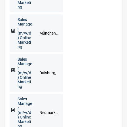
Marketi
ng
Sales
Manage
r
(m/w/d
München, Neuburg an der Donau, Schrobenhausen
) Online
Marketi
ng
Sales
Manage
r
(m/w/d
Duisburg, Düsseldorf, Erkelenz, Kleve, Krefeld, Mönchengladbach, Mülheim an der Ruhr, Wesel, Wuppertal
) Online
Marketi
ng
Sales
Manage
r
(m/w/d
Neumarkt in der Oberpfalz, Regensburg
) Online
Marketi
ng