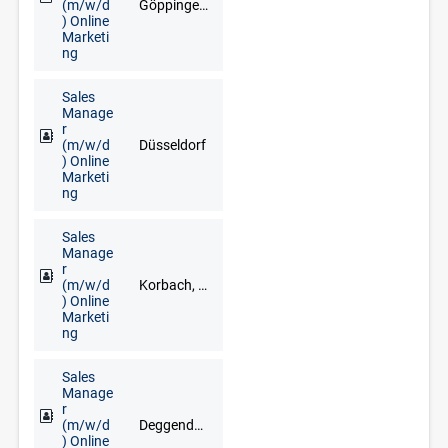
(m/w/d
Göppingen, Heilbronn, Rottweil, Schwäbisch Hall, Stuttgart, Ulm, Villingen-Schwenningen
) Online
Marketi
ng
Sales
Manage
r
(m/w/d
Düsseldorf
) Online
Marketi
ng
Sales
Manage
r
(m/w/d
Korbach, Brilon, Frankenberg, Fritzlar, Fuldabrück, Kassel, Kirchhain, Marburg, Meschede, Schwalmstadt, Siegen
) Online
Marketi
ng
Sales
Manage
r
(m/w/d
Deggendorf, Freyung, Grafenau, Regen, Straubing, Waldkirchen, Zwiesel
) Online