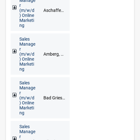
Manage
r
(m/w/d
Aschaffenburg, Bad Brückenau, Bad Kissingen, Bad Neustadt an der Saale, Darmstadt, Haßfurt, Lohr am Main, Miltenberg, Schweinfurt, Würzburg
) Online
Marketi
ng
Sales
Manage
r
(m/w/d
Amberg, Cham, Neumarkt in der Oberpfalz, Regensburg, Schwandorf, Vohenstrauß, Weiden
) Online
Marketi
ng
Sales
Manage
r
(m/w/d
Bad Griesbach im Rottal, Deggendorf, Freyung, Grafenau, Regen, Straubing
) Online
Marketi
ng
Sales
Manage
r