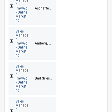
Manage
r
(m/w/d
Aschaffenburg, Bad Brückenau, Bad Kissingen, Bad Neustadt an der Saale, Darmstadt, Haßfurt, Lohr am Main, Miltenberg, Schweinfurt, Würzburg
) Online
Marketi
ng
Sales
Manage
r
(m/w/d
Amberg, Cham, Neumarkt in der Oberpfalz, Regensburg, Schwandorf, Vohenstrauß, Weiden
) Online
Marketi
ng
Sales
Manage
r
(m/w/d
Bad Griesbach im Rottal, Deggendorf, Freyung, Grafenau, Regen, Straubing
) Online
Marketi
ng
Sales
Manage
r