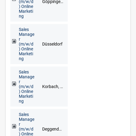
(m/w/d
Göppingen, Heilbronn, Rottweil, Schwäbisch Hall, Stuttgart, Ulm, Villingen-Schwenningen
) Online
Marketi
ng
Sales
Manage
r
(m/w/d
Düsseldorf
) Online
Marketi
ng
Sales
Manage
r
(m/w/d
Korbach, Brilon, Frankenberg, Fritzlar, Fuldabrück, Kassel, Kirchhain, Marburg, Meschede, Schwalmstadt, Siegen
) Online
Marketi
ng
Sales
Manage
r
(m/w/d
Deggendorf, Freyung, Grafenau, Regen, Straubing, Waldkirchen, Zwiesel
) Online