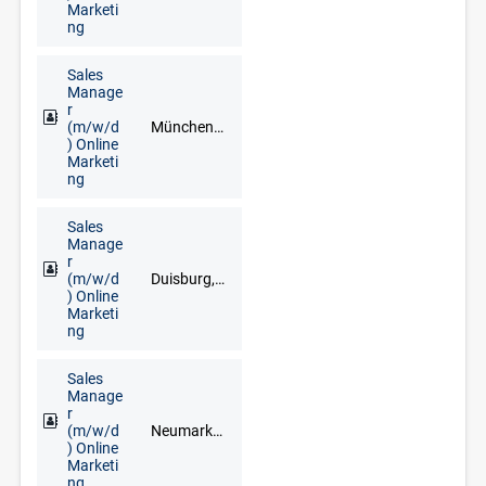
Marketi
ng
Sales
Manage
r
(m/w/d
München, Neuburg an der Donau, Schrobenhausen
) Online
Marketi
ng
Sales
Manage
r
(m/w/d
Duisburg, Düsseldorf, Erkelenz, Kleve, Krefeld, Mönchengladbach, Mülheim an der Ruhr, Wesel, Wuppertal
) Online
Marketi
ng
Sales
Manage
r
(m/w/d
Neumarkt in der Oberpfalz, Regensburg
) Online
Marketi
ng