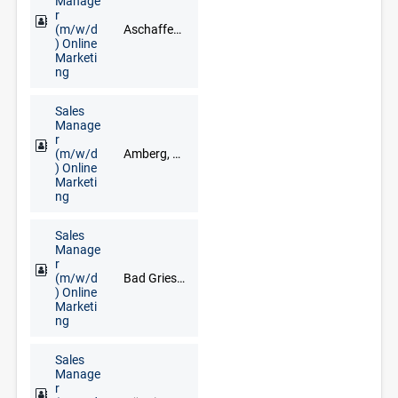
Manage
r
(m/w/d
Aschaffenburg, Bad Brückenau, Bad Kissingen, Bad Neustadt an der Saale, Darmstadt, Haßfurt, Lohr am Main, Miltenberg, Schweinfurt, Würzburg
) Online
Marketi
ng
Sales
Manage
r
(m/w/d
Amberg, Cham, Neumarkt in der Oberpfalz, Regensburg, Schwandorf, Vohenstrauß, Weiden
) Online
Marketi
ng
Sales
Manage
r
(m/w/d
Bad Griesbach im Rottal, Deggendorf, Freyung, Grafenau, Regen, Straubing
) Online
Marketi
ng
Sales
Manage
r