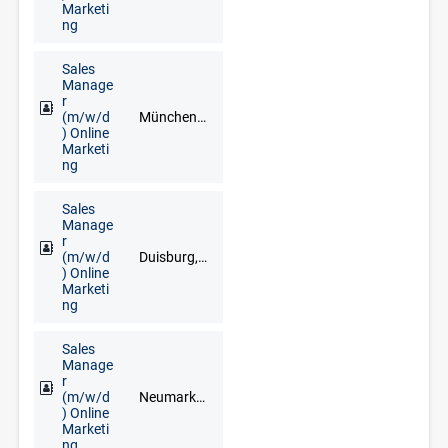
Marketi
ng
Sales
Manage
r
(m/w/d
München, Neuburg an der Donau, Schrobenhausen
) Online
Marketi
ng
Sales
Manage
r
(m/w/d
Duisburg, Düsseldorf, Erkelenz, Kleve, Krefeld, Mönchengladbach, Mülheim an der Ruhr, Wesel, Wuppertal
) Online
Marketi
ng
Sales
Manage
r
(m/w/d
Neumarkt in der Oberpfalz, Regensburg
) Online
Marketi
ng