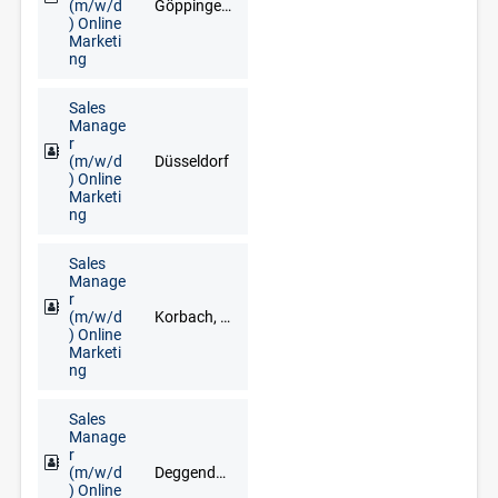
(m/w/d
Göppingen, Heilbronn, Rottweil, Schwäbisch Hall, Stuttgart, Ulm, Villingen-Schwenningen
) Online
Marketi
ng
Sales
Manage
r
(m/w/d
Düsseldorf
) Online
Marketi
ng
Sales
Manage
r
(m/w/d
Korbach, Brilon, Frankenberg, Fritzlar, Fuldabrück, Kassel, Kirchhain, Marburg, Meschede, Schwalmstadt, Siegen
) Online
Marketi
ng
Sales
Manage
r
(m/w/d
Deggendorf, Freyung, Grafenau, Regen, Straubing, Waldkirchen, Zwiesel
) Online