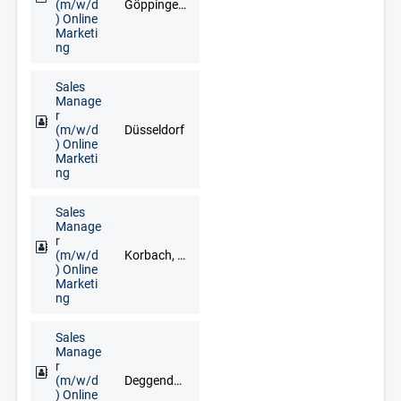
(m/w/d
Göppingen, Heilbronn, Rottweil, Schwäbisch Hall, Stuttgart, Ulm, Villingen-Schwenningen
) Online
Marketi
ng
Sales
Manage
r
(m/w/d
Düsseldorf
) Online
Marketi
ng
Sales
Manage
r
(m/w/d
Korbach, Brilon, Frankenberg, Fritzlar, Fuldabrück, Kassel, Kirchhain, Marburg, Meschede, Schwalmstadt, Siegen
) Online
Marketi
ng
Sales
Manage
r
(m/w/d
Deggendorf, Freyung, Grafenau, Regen, Straubing, Waldkirchen, Zwiesel
) Online