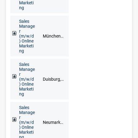
Marketi
ng
Sales
Manage
r
(m/w/d
München, Neuburg an der Donau, Schrobenhausen
) Online
Marketi
ng
Sales
Manage
r
(m/w/d
Duisburg, Düsseldorf, Erkelenz, Kleve, Krefeld, Mönchengladbach, Mülheim an der Ruhr, Wesel, Wuppertal
) Online
Marketi
ng
Sales
Manage
r
(m/w/d
Neumarkt in der Oberpfalz, Regensburg
) Online
Marketi
ng