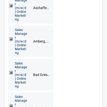
Manage
r
(m/w/d
Aschaffenburg, Bad Brückenau, Bad Kissingen, Bad Neustadt an der Saale, Darmstadt, Haßfurt, Lohr am Main, Miltenberg, Schweinfurt, Würzburg
) Online
Marketi
ng
Sales
Manage
r
(m/w/d
Amberg, Cham, Neumarkt in der Oberpfalz, Regensburg, Schwandorf, Vohenstrauß, Weiden
) Online
Marketi
ng
Sales
Manage
r
(m/w/d
Bad Griesbach im Rottal, Deggendorf, Freyung, Grafenau, Regen, Straubing
) Online
Marketi
ng
Sales
Manage
r