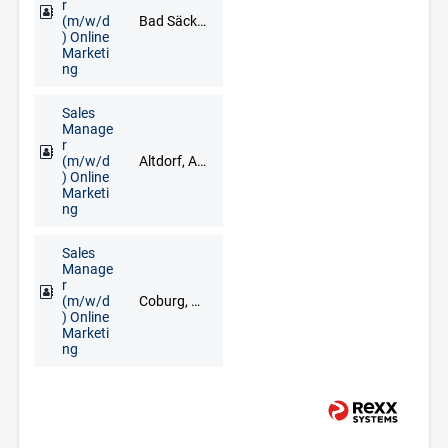
r
(m/w/d
Bad Säckingen, Freiburg im Breisgau, Lörrach, Waldshut-Tiengen
) Online
Marketi
ng
Sales
Manage
r
(m/w/d
Altdorf, Ansbach, Bad Windsheim, Erlangen, Fürth, Neustadt an der Aisch, Nürnberg, Treuchtlingen, Uffenheim
) Online
Marketi
ng
Sales
Manage
r
(m/w/d
Coburg, Kronach, Kulmbach, Lichtenfels
) Online
Marketi
ng