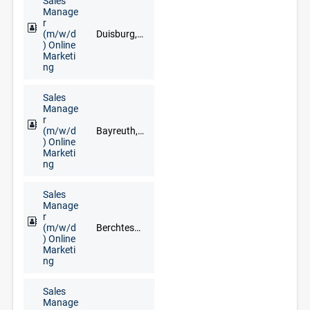
Sales
Manage
r
(m/w/d
Duisburg, Düsseldorf, Erkelenz, Kleve, Krefeld, Langenfeld, Mönchengladbach, Mülheim an der Ruhr, Wesel, Wuppertal
) Online
Marketi
ng
Sales
Manage
r
(m/w/d
Bayreuth, Deggendorf, Dresden, Düsseldorf, Erfurt, Frankfurt am Main, Freiburg im Breisgau, Fuldabrück, Leipzig, München, Nürnberg, Regensburg, Stuttgart, Würzburg
) Online
Marketi
ng
Sales
Manage
r
(m/w/d
Berchtesgaden, Eichstätt, Garmisch-Partenkirchen, Ingolstadt, München, Rosenheim, Traunstein, Weilheim in Oberbayern
) Online
Marketi
ng
Sales
Manage