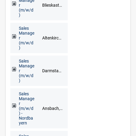
Manage
r
Blieskastel, Dillingen/Saar, Homburg, Merzig, Neunkirchen, Saarbrücken, Saarlouis, Sankt Ingbert, Sulzbach (Taunus), Völklingen
(m/w/d
)
Sales
Manage
r
Altenkirchen (Westerwald), Andernach, Bendorf, Cochem, Koblenz, Mayen, Montabaur, Neuwied, Trier, Westerburg
(m/w/d
)
Sales
Manage
r
Darmstadt, Frankfurt am Main, Mainz, Wiesbaden
(m/w/d
)
Sales
Manage
r
(m/w/d
Ansbach, Aschaffenburg, Bamberg, Bayreuth, Coburg, Hof, Nürnberg, Regensburg, Schweinfurt, Würzburg
) -
Nordba
yern