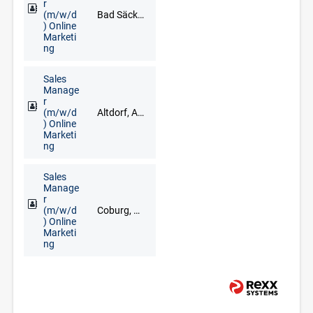
r
(m/w/d
Bad Säckingen, Freiburg im Breisgau, Lörrach, Waldshut-Tiengen
) Online
Marketi
ng
Sales
Manage
r
(m/w/d
Altdorf, Ansbach, Bad Windsheim, Erlangen, Fürth, Neustadt an der Aisch, Nürnberg, Treuchtlingen, Uffenheim
) Online
Marketi
ng
Sales
Manage
r
(m/w/d
Coburg, Kronach, Kulmbach, Lichtenfels
) Online
Marketi
ng