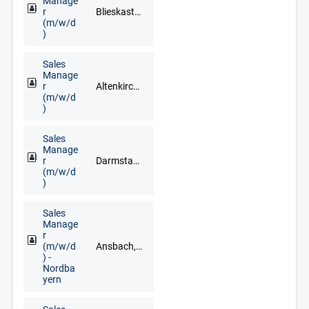
Manage
r
Blieskastel, Dillingen/Saar, Homburg, Merzig, Neunkirchen, Saarbrücken, Saarlouis, Sankt Ingbert, Sulzbach (Taunus), Völklingen
(m/w/d
)
Sales
Manage
r
Altenkirchen (Westerwald), Andernach, Bendorf, Cochem, Koblenz, Mayen, Montabaur, Neuwied, Trier, Westerburg
(m/w/d
)
Sales
Manage
r
Darmstadt, Frankfurt am Main, Mainz, Wiesbaden
(m/w/d
)
Sales
Manage
r
(m/w/d
Ansbach, Aschaffenburg, Bamberg, Bayreuth, Coburg, Hof, Nürnberg, Regensburg, Schweinfurt, Würzburg
) -
Nordba
yern