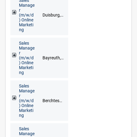
Sales
Manage
r
(m/w/d
Duisburg, Düsseldorf, Erkelenz, Kleve, Krefeld, Langenfeld, Mönchengladbach, Mülheim an der Ruhr, Wesel, Wuppertal
) Online
Marketi
ng
Sales
Manage
r
(m/w/d
Bayreuth, Deggendorf, Dresden, Düsseldorf, Erfurt, Frankfurt am Main, Freiburg im Breisgau, Fuldabrück, Leipzig, München, Nürnberg, Regensburg, Stuttgart, Würzburg
) Online
Marketi
ng
Sales
Manage
r
(m/w/d
Berchtesgaden, Eichstätt, Garmisch-Partenkirchen, Ingolstadt, München, Rosenheim, Traunstein, Weilheim in Oberbayern
) Online
Marketi
ng
Sales
Manage