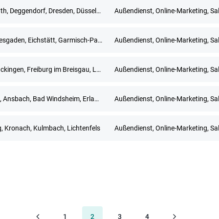
Bayreuth, Deggendorf, Dresden, Düsseldorf, Erfurt, Frankfurt am Main, Freiburg im Breisgau, Fuldabrück, Leipzig, München, Nürnberg, Regensburg, Stuttgart, Würzburg
Außendienst, Online-Marketing, Sa
Berchtesgaden, Eichstätt, Garmisch-Partenkirchen, Ingolstadt, München, Rosenheim, Traunstein, Weilheim in Oberbayern
Außendienst, Online-Marketing, Sa
Bad Säckingen, Freiburg im Breisgau, Lörrach, Waldshut-Tiengen
Außendienst, Online-Marketing, Sa
Altdorf, Ansbach, Bad Windsheim, Erlangen, Fürth, Neustadt an der Aisch, Nürnberg, Treuchtlingen, Uffenheim
Außendienst, Online-Marketing, Sa
, Kronach, Kulmbach, Lichtenfels
Außendienst, Online-Marketing, Sa
1
2
3
4