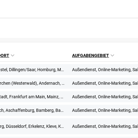
DORT
AUFGABENGEBIET
Blieskastel, Dillingen/Saar, Homburg, Merzig, Neunkirchen, Saarbrücken, Saarlouis, Sankt Ingbert, Sulzbach (Taunus), Völklingen
Außendienst, Online-Marketing, Sa
Altenkirchen (Westerwald), Andernach, Bendorf, Cochem, Koblenz, Mayen, Montabaur, Neuwied, Trier, Westerburg
Außendienst, Online-Marketing, Sa
Darmstadt, Frankfurt am Main, Mainz, Wiesbaden
Außendienst, Online-Marketing, Sa
Ansbach, Aschaffenburg, Bamberg, Bayreuth, Coburg, Hof, Nürnberg, Regensburg, Schweinfurt, Würzburg
Außendienst, Online-Marketing, Sa
Duisburg, Düsseldorf, Erkelenz, Kleve, Krefeld, Langenfeld, Mönchengladbach, Mülheim an der Ruhr, Wesel, Wuppertal
Außendienst, Online-Marketing, Sa