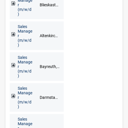
Manage
r
Blieskastel, Dillingen/Saar, Homburg, Merzig, Neunkirchen, Saarbrücken, Saarlouis, Sankt Ingbert, Sulzbach (Taunus), Völklingen
(m/w/d
)
Sales
Manage
r
Altenkirchen (Westerwald), Andernach, Bendorf, Cochem, Koblenz, Mayen, Montabaur, Neuwied, Trier, Westerburg
(m/w/d
)
Sales
Manage
r
Bayreuth, Münchberg
(m/w/d
)
Sales
Manage
r
Darmstadt, Frankfurt am Main, Mainz, Wiesbaden
(m/w/d
)
Sales
Manage