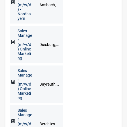
r
(m/w/d
Ansbach, Aschaffenburg, Bamberg, Bayreuth, Coburg, Hof, Nürnberg, Regensburg, Schweinfurt, Würzburg
) -
Nordba
yern
Sales
Manage
r
(m/w/d
Duisburg, Düsseldorf, Erkelenz, Kleve, Krefeld, Langenfeld, Mönchengladbach, Mülheim an der Ruhr, Wesel, Wuppertal
) Online
Marketi
ng
Sales
Manage
r
(m/w/d
Bayreuth, Deggendorf, Dresden, Düsseldorf, Erfurt, Frankfurt am Main, Freiburg im Breisgau, Fuldabrück, Leipzig, München, Nürnberg, Regensburg, Stuttgart, Würzburg
) Online
Marketi
ng
Sales
Manage
r
(m/w/d
Berchtesgaden, Eichstätt, Garmisch-Partenkirchen, Ingolstadt, München, Rosenheim, Traunstein, Weilheim in Oberbayern