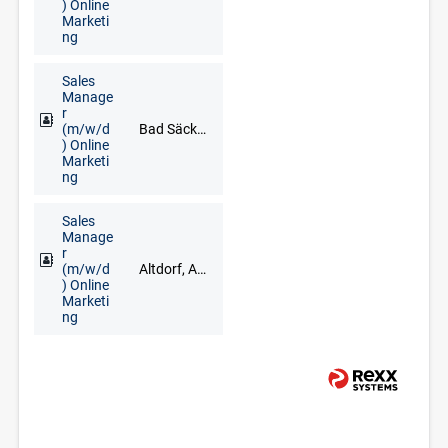
) Online
Marketi
ng
Sales
Manage
r
(m/w/d
Bad Säckingen, Freiburg im Breisgau, Lörrach, Waldshut-Tiengen
) Online
Marketi
ng
Sales
Manage
r
(m/w/d
Altdorf, Ansbach, Bad Windsheim, Erlangen, Fürth, Neustadt an der Aisch, Nürnberg, Treuchtlingen, Uffenheim
) Online
Marketi
ng