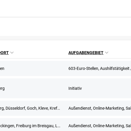
DORT
AUFGABENGEBIET
en
erg
Initiativ
Duisburg, Düsseldorf, Goch, Kleve, Krefeld, Meerbusch, Remscheid, Solingen, Wuppertal
Außendienst, Online-Marketing, Sa
Bad Säckingen, Freiburg im Breisgau, Lörrach, Waldshut-Tiengen
Außendienst, Online-Marketing, Sa