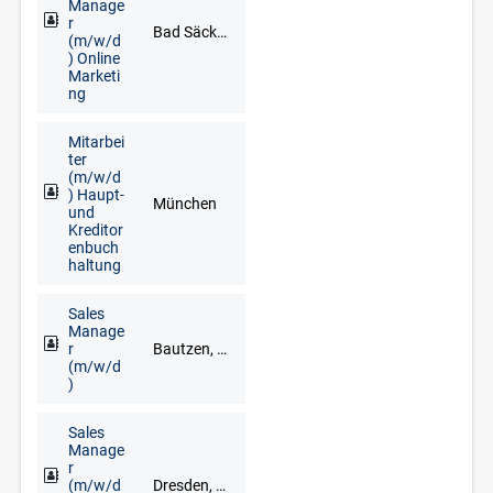
Manage
r
Bad Säckingen, Freiburg im Breisgau, Lörrach, Waldshut-Tiengen
(m/w/d
) Online
Marketi
ng
Mitarbei
ter
(m/w/d
) Haupt-
München
und
Kreditor
enbuch
haltung
Sales
Manage
r
Bautzen, Chemnitz, Dresden, Freiberg, Gera, Görlitz, Meißen, Mittweida, Pirna, Plauen, Zwickau
(m/w/d
)
Sales
Manage
r
(m/w/d
Dresden, Glauchau, Limbach-Oberfrohna, Meerane, Plauen, Zwickau