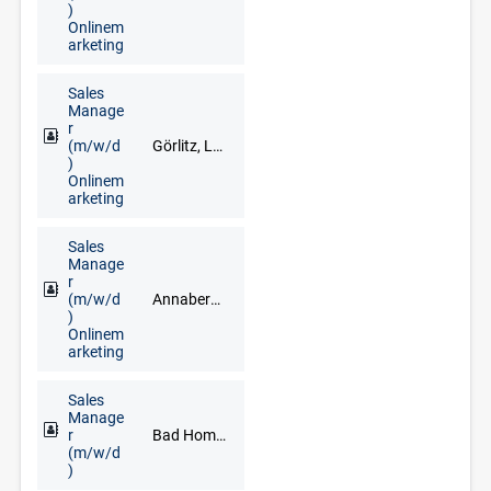
)
Onlinem
arketing
Sales
Manage
r
(m/w/d
Görlitz, Löbau, Zittau
)
Onlinem
arketing
Sales
Manage
r
(m/w/d
Annaberg-Buchholz, Marienberg, Schwarzenberg/Erzgebirge
)
Onlinem
arketing
Sales
Manage
r
Bad Homburg, Darmstadt, Frankfurt am Main, Hanau, Limburg an der Lahn, Mainz, Neu-Isenburg, Offenbach am Main, Rüsselsheim, Wiesbaden
(m/w/d
)