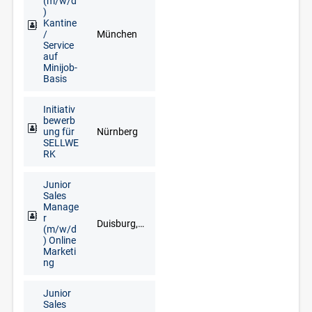
(m/w/d
)
Kantine
/
München
Service
auf
Minijob-
Basis
Initiativ
bewerb
ung für
Nürnberg
SELLWE
RK
Junior
Sales
Manage
r
Duisburg, Düsseldorf, Goch, Kleve, Krefeld, Meerbusch, Remscheid, Solingen, Wuppertal
(m/w/d
) Online
Marketi
ng
Junior
Sales