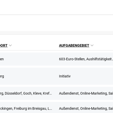
DORT
AUFGABENGEBIET
en
erg
Initiativ
Duisburg, Düsseldorf, Goch, Kleve, Krefeld, Meerbusch, Remscheid, Solingen, Wuppertal
Außendienst, Online-Marketing, Sa
Bad Säckingen, Freiburg im Breisgau, Lörrach, Waldshut-Tiengen
Außendienst, Online-Marketing, Sa