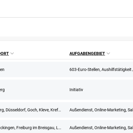
DORT
AUFGABENGEBIET
en
erg
Initiativ
Duisburg, Düsseldorf, Goch, Kleve, Krefeld, Meerbusch, Remscheid, Solingen, Wuppertal
Außendienst, Online-Marketing, Sa
Bad Säckingen, Freiburg im Breisgau, Lörrach, Waldshut-Tiengen
Außendienst, Online-Marketing, Sa