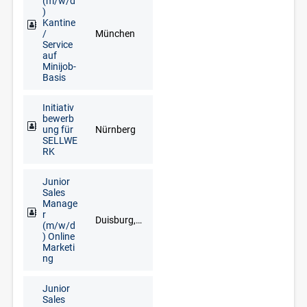
(m/w/d
)
Kantine
/
München
Service
auf
Minijob-
Basis
Initiativ
bewerb
ung für
Nürnberg
SELLWE
RK
Junior
Sales
Manage
r
Duisburg, Düsseldorf, Goch, Kleve, Krefeld, Meerbusch, Remscheid, Solingen, Wuppertal
(m/w/d
) Online
Marketi
ng
Junior
Sales