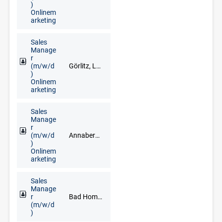
)
Onlinem
arketing
Sales
Manage
r
(m/w/d
Görlitz, Löbau, Zittau
)
Onlinem
arketing
Sales
Manage
r
(m/w/d
Annaberg-Buchholz, Marienberg, Schwarzenberg/Erzgebirge
)
Onlinem
arketing
Sales
Manage
r
Bad Homburg, Darmstadt, Frankfurt am Main, Hanau, Limburg an der Lahn, Mainz, Neu-Isenburg, Offenbach am Main, Rüsselsheim, Wiesbaden
(m/w/d
)