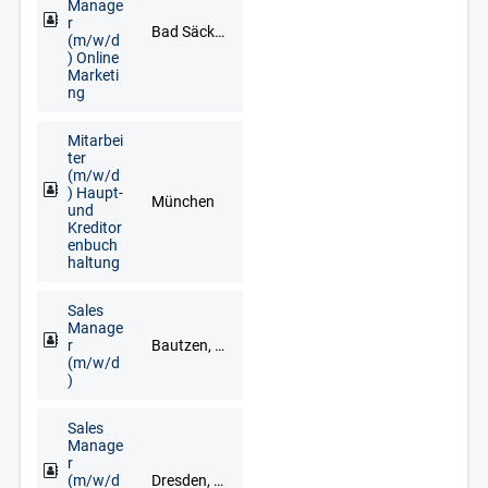
Manage
r
Bad Säckingen, Freiburg im Breisgau, Lörrach, Waldshut-Tiengen
(m/w/d
) Online
Marketi
ng
Mitarbei
ter
(m/w/d
) Haupt-
München
und
Kreditor
enbuch
haltung
Sales
Manage
r
Bautzen, Chemnitz, Dresden, Freiberg, Gera, Görlitz, Meißen, Mittweida, Pirna, Plauen, Zwickau
(m/w/d
)
Sales
Manage
r
(m/w/d
Dresden, Glauchau, Limbach-Oberfrohna, Meerane, Plauen, Zwickau