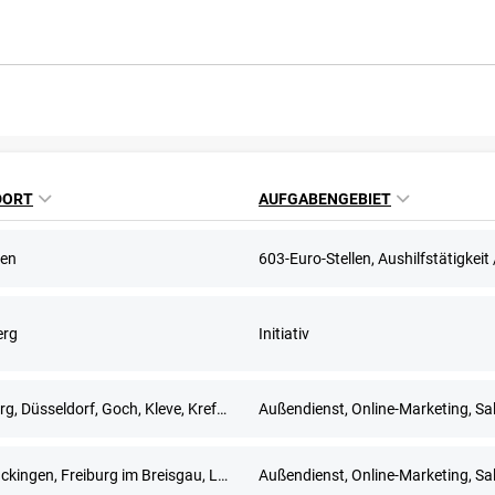
DORT
AUFGABENGEBIET
en
erg
Initiativ
Duisburg, Düsseldorf, Goch, Kleve, Krefeld, Meerbusch, Remscheid, Solingen, Wuppertal
Außendienst, Online-Marketing, Sa
Bad Säckingen, Freiburg im Breisgau, Lörrach, Waldshut-Tiengen
Außendienst, Online-Marketing, Sa