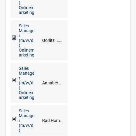
)
Onlinem
arketing
Sales
Manage
r
(m/w/d
Görlitz, Löbau, Zittau
)
Onlinem
arketing
Sales
Manage
r
(m/w/d
Annaberg-Buchholz, Marienberg, Schwarzenberg/Erzgebirge
)
Onlinem
arketing
Sales
Manage
r
Bad Homburg, Darmstadt, Frankfurt am Main, Hanau, Limburg an der Lahn, Mainz, Neu-Isenburg, Offenbach am Main, Rüsselsheim, Wiesbaden
(m/w/d
)