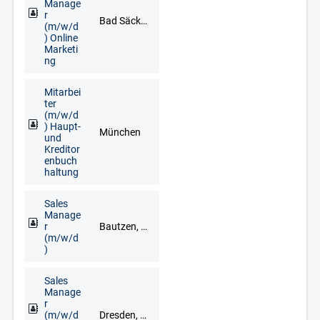
Manage
r
Bad Säckingen, Freiburg im Breisgau, Lörrach, Waldshut-Tiengen
(m/w/d
) Online
Marketi
ng
Mitarbei
ter
(m/w/d
) Haupt-
München
und
Kreditor
enbuch
haltung
Sales
Manage
r
Bautzen, Chemnitz, Dresden, Freiberg, Gera, Görlitz, Meißen, Mittweida, Pirna, Plauen, Zwickau
(m/w/d
)
Sales
Manage
r
(m/w/d
Dresden, Glauchau, Limbach-Oberfrohna, Meerane, Plauen, Zwickau