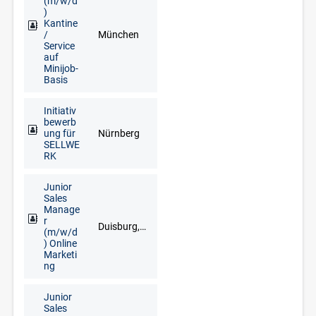
(m/w/d
)
Kantine
/
München
Service
auf
Minijob-
Basis
Initiativ
bewerb
ung für
Nürnberg
SELLWE
RK
Junior
Sales
Manage
r
Duisburg, Düsseldorf, Goch, Kleve, Krefeld, Meerbusch, Remscheid, Solingen, Wuppertal
(m/w/d
) Online
Marketi
ng
Junior
Sales