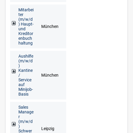
Mitarbei
ter
(m/w/d
) Haupt-
München
und
Kreditor
enbuch
haltung
Aushilfe
(m/w/d
)
Kantine
/
München
Service
auf
Minijob-
Basis
Sales
Manage
r
(m/w/d
)
Leipzig
Schwer