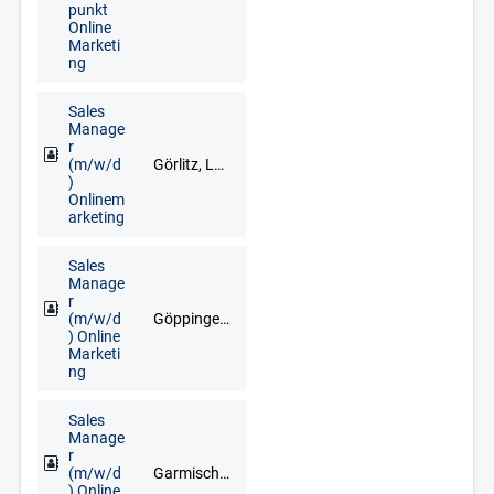
punkt
Online
Marketi
ng
Sales
Manage
r
(m/w/d
Görlitz, Löbau, Zittau
)
Onlinem
arketing
Sales
Manage
r
(m/w/d
Göppingen, Heilbronn, Rottweil, Schwäbisch Hall, Stuttgart, Ulm, Villingen-Schwenningen
) Online
Marketi
ng
Sales
Manage
r
(m/w/d
Garmisch-Partenkirchen, München, Starnberg, Weilheim in Oberbayern
) Online