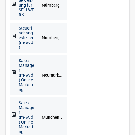
bewerb
ung für
Nürnberg
SELLWE
RK
Steuerf
achang
estellter
Nürnberg
(m/w/d
)
Sales
Manage
r
(m/w/d
Neumarkt in der Oberpfalz, Regensburg
) Online
Marketi
ng
Sales
Manage
r
(m/w/d
München, Neuburg an der Donau, Schrobenhausen
) Online
Marketi
ng