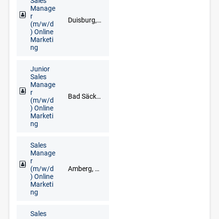
Sales
Manage
r
Duisburg, Düsseldorf, Goch, Kleve, Krefeld, Meerbusch, Remscheid, Solingen, Wuppertal
(m/w/d
) Online
Marketi
ng
Junior
Sales
Manage
r
Bad Säckingen, Freiburg im Breisgau, Lörrach, Waldshut-Tiengen
(m/w/d
) Online
Marketi
ng
Sales
Manage
r
(m/w/d
Amberg, Cham, Neumarkt in der Oberpfalz, Regensburg, Schwandorf, Vohenstrauß, Weiden
) Online
Marketi
ng
Sales