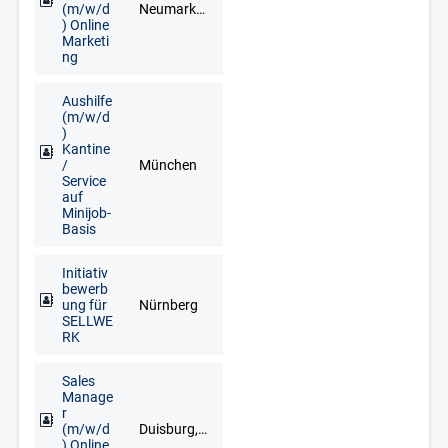
(m/w/d
Neumarkt in der Oberpfalz, Regensburg
) Online
Marketi
ng
Aushilfe
(m/w/d
)
Kantine
/
München
Service
auf
Minijob-
Basis
Initiativ
bewerb
ung für
Nürnberg
SELLWE
RK
Sales
Manage
r
(m/w/d
Duisburg, Düsseldorf, Erkelenz, Kleve, Krefeld, Langenfeld, Mönchengladbach, Mülheim an der Ruhr, Wesel, Wuppertal
) Online