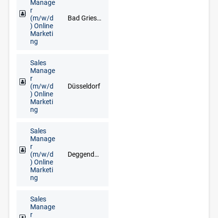
Manage
r
(m/w/d
Bad Griesbach im Rottal, Deggendorf, Freyung, Grafenau, Regen, Straubing
) Online
Marketi
ng
Sales
Manage
r
(m/w/d
Düsseldorf
) Online
Marketi
ng
Sales
Manage
r
(m/w/d
Deggendorf, Freyung, Grafenau, Regen, Straubing, Waldkirchen, Zwiesel
) Online
Marketi
ng
Sales
Manage
r