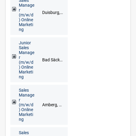
Sales
Manage
r
Duisburg, Düsseldorf, Goch, Kleve, Krefeld, Meerbusch, Remscheid, Solingen, Wuppertal
(m/w/d
) Online
Marketi
ng
Junior
Sales
Manage
r
Bad Säckingen, Freiburg im Breisgau, Lörrach, Waldshut-Tiengen
(m/w/d
) Online
Marketi
ng
Sales
Manage
r
(m/w/d
Amberg, Cham, Neumarkt in der Oberpfalz, Regensburg, Schwandorf, Vohenstrauß, Weiden
) Online
Marketi
ng
Sales