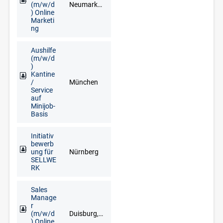
(m/w/d
Neumarkt in der Oberpfalz, Regensburg
) Online
Marketi
ng
Aushilfe
(m/w/d
)
Kantine
/
München
Service
auf
Minijob-
Basis
Initiativ
bewerb
ung für
Nürnberg
SELLWE
RK
Sales
Manage
r
(m/w/d
Duisburg, Düsseldorf, Erkelenz, Kleve, Krefeld, Langenfeld, Mönchengladbach, Mülheim an der Ruhr, Wesel, Wuppertal
) Online