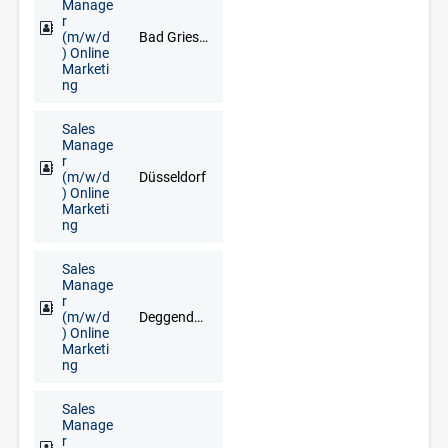
Manage
r
(m/w/d
Bad Griesbach im Rottal, Deggendorf, Freyung, Grafenau, Regen, Straubing
) Online
Marketi
ng
Sales
Manage
r
(m/w/d
Düsseldorf
) Online
Marketi
ng
Sales
Manage
r
(m/w/d
Deggendorf, Freyung, Grafenau, Regen, Straubing, Waldkirchen, Zwiesel
) Online
Marketi
ng
Sales
Manage
r