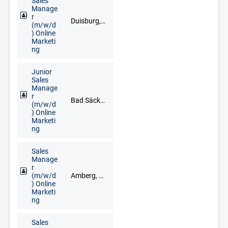
Sales
Manage
r
Duisburg, Düsseldorf, Goch, Kleve, Krefeld, Meerbusch, Remscheid, Solingen, Wuppertal
(m/w/d
) Online
Marketi
ng
Junior
Sales
Manage
r
Bad Säckingen, Freiburg im Breisgau, Lörrach, Waldshut-Tiengen
(m/w/d
) Online
Marketi
ng
Sales
Manage
r
(m/w/d
Amberg, Cham, Neumarkt in der Oberpfalz, Regensburg, Schwandorf, Vohenstrauß, Weiden
) Online
Marketi
ng
Sales