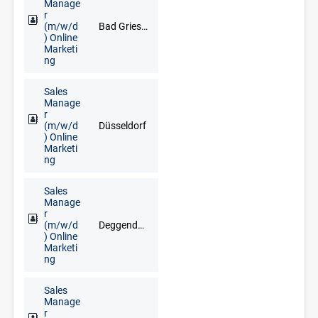
Manage
r
(m/w/d
Bad Griesbach im Rottal, Deggendorf, Freyung, Grafenau, Regen, Straubing
) Online
Marketi
ng
Sales
Manage
r
(m/w/d
Düsseldorf
) Online
Marketi
ng
Sales
Manage
r
(m/w/d
Deggendorf, Freyung, Grafenau, Regen, Straubing, Waldkirchen, Zwiesel
) Online
Marketi
ng
Sales
Manage
r