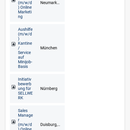
(m/w/d
Neumarkt in der Oberpfalz, Regensburg
) Online
Marketi
ng
Aushilfe
(m/w/d
)
Kantine
/
München
Service
auf
Minijob-
Basis
Initiativ
bewerb
ung für
Nürnberg
SELLWE
RK
Sales
Manage
r
(m/w/d
Duisburg, Düsseldorf, Erkelenz, Kleve, Krefeld, Langenfeld, Mönchengladbach, Mülheim an der Ruhr, Wesel, Wuppertal
) Online