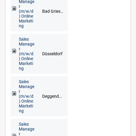
Manage
r
(m/w/d
Bad Griesbach im Rottal, Deggendorf, Freyung, Grafenau, Regen, Straubing
) Online
Marketi
ng
Sales
Manage
r
(m/w/d
Düsseldorf
) Online
Marketi
ng
Sales
Manage
r
(m/w/d
Deggendorf, Freyung, Grafenau, Regen, Straubing, Waldkirchen, Zwiesel
) Online
Marketi
ng
Sales
Manage
r