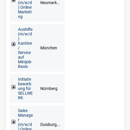
(m/w/d
Neumarkt in der Oberpfalz, Regensburg
) Online
Marketi
ng
Aushilfe
(m/w/d
)
Kantine
/
München
Service
auf
Minijob-
Basis
Initiativ
bewerb
ung für
Nürnberg
SELLWE
RK
Sales
Manage
r
(m/w/d
Duisburg, Düsseldorf, Erkelenz, Kleve, Krefeld, Langenfeld, Mönchengladbach, Mülheim an der Ruhr, Wesel, Wuppertal
) Online