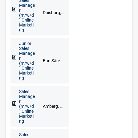
Sales
Manage
r
Duisburg, Düsseldorf, Goch, Kleve, Krefeld, Meerbusch, Remscheid, Solingen, Wuppertal
(m/w/d
) Online
Marketi
ng
Junior
Sales
Manage
r
Bad Säckingen, Freiburg im Breisgau, Lörrach, Waldshut-Tiengen
(m/w/d
) Online
Marketi
ng
Sales
Manage
r
(m/w/d
Amberg, Cham, Neumarkt in der Oberpfalz, Regensburg, Schwandorf, Vohenstrauß, Weiden
) Online
Marketi
ng
Sales