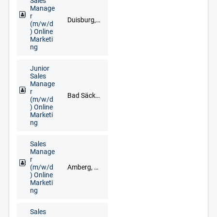
Sales
Manage
r
Duisburg, Düsseldorf, Goch, Kleve, Krefeld, Meerbusch, Remscheid, Solingen, Wuppertal
(m/w/d
) Online
Marketi
ng
Junior
Sales
Manage
r
Bad Säckingen, Freiburg im Breisgau, Lörrach, Waldshut-Tiengen
(m/w/d
) Online
Marketi
ng
Sales
Manage
r
(m/w/d
Amberg, Cham, Neumarkt in der Oberpfalz, Regensburg, Schwandorf, Vohenstrauß, Weiden
) Online
Marketi
ng
Sales