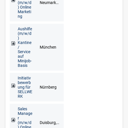
(m/w/d
Neumarkt in der Oberpfalz, Regensburg
) Online
Marketi
ng
Aushilfe
(m/w/d
)
Kantine
/
München
Service
auf
Minijob-
Basis
Initiativ
bewerb
ung für
Nürnberg
SELLWE
RK
Sales
Manage
r
(m/w/d
Duisburg, Düsseldorf, Erkelenz, Kleve, Krefeld, Langenfeld, Mönchengladbach, Mülheim an der Ruhr, Wesel, Wuppertal
) Online