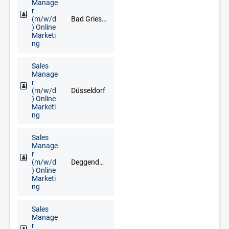
Manage
r
(m/w/d
Bad Griesbach im Rottal, Deggendorf, Freyung, Grafenau, Regen, Straubing
) Online
Marketi
ng
Sales
Manage
r
(m/w/d
Düsseldorf
) Online
Marketi
ng
Sales
Manage
r
(m/w/d
Deggendorf, Freyung, Grafenau, Regen, Straubing, Waldkirchen, Zwiesel
) Online
Marketi
ng
Sales
Manage
r