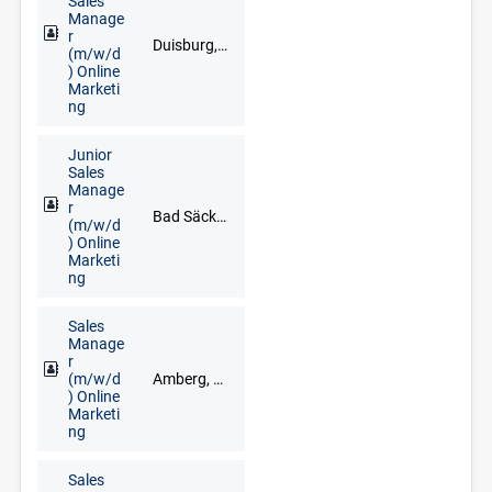
Sales
Manage
r
Duisburg, Düsseldorf, Goch, Kleve, Krefeld, Meerbusch, Remscheid, Solingen, Wuppertal
(m/w/d
) Online
Marketi
ng
Junior
Sales
Manage
r
Bad Säckingen, Freiburg im Breisgau, Lörrach, Waldshut-Tiengen
(m/w/d
) Online
Marketi
ng
Sales
Manage
r
(m/w/d
Amberg, Cham, Neumarkt in der Oberpfalz, Regensburg, Schwandorf, Vohenstrauß, Weiden
) Online
Marketi
ng
Sales