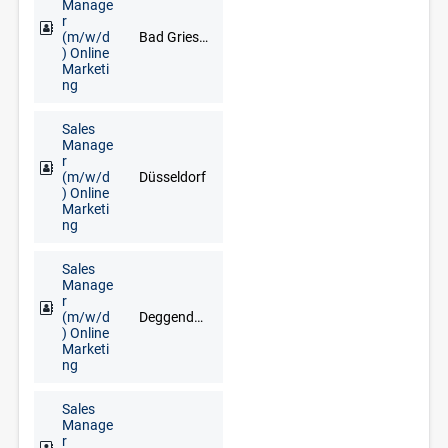
Manage
r
(m/w/d
Bad Griesbach im Rottal, Deggendorf, Freyung, Grafenau, Regen, Straubing
) Online
Marketi
ng
Sales
Manage
r
(m/w/d
Düsseldorf
) Online
Marketi
ng
Sales
Manage
r
(m/w/d
Deggendorf, Freyung, Grafenau, Regen, Straubing, Waldkirchen, Zwiesel
) Online
Marketi
ng
Sales
Manage
r