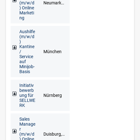
(m/w/d
Neumarkt in der Oberpfalz, Regensburg
) Online
Marketi
ng
Aushilfe
(m/w/d
)
Kantine
/
München
Service
auf
Minijob-
Basis
Initiativ
bewerb
ung für
Nürnberg
SELLWE
RK
Sales
Manage
r
(m/w/d
Duisburg, Düsseldorf, Erkelenz, Kleve, Krefeld, Langenfeld, Mönchengladbach, Mülheim an der Ruhr, Wesel, Wuppertal
) Online