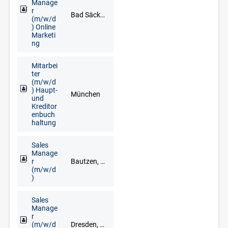
Manage
r
Bad Säckingen, Freiburg im Breisgau, Lörrach, Waldshut-Tiengen
(m/w/d
) Online
Marketi
ng
Mitarbei
ter
(m/w/d
) Haupt-
München
und
Kreditor
enbuch
haltung
Sales
Manage
r
Bautzen, Chemnitz, Dresden, Freiberg, Gera, Görlitz, Meißen, Mittweida, Pirna, Plauen, Zwickau
(m/w/d
)
Sales
Manage
r
(m/w/d
Dresden, Glauchau, Limbach-Oberfrohna, Meerane, Plauen, Zwickau