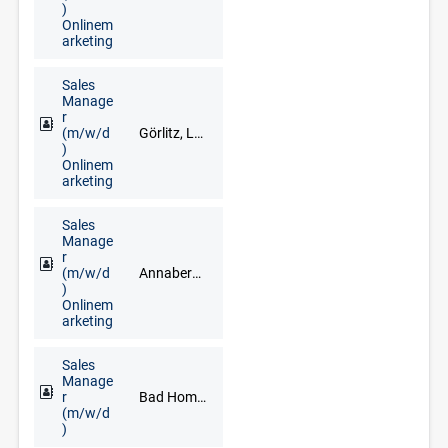
)
Onlinem
arketing
Sales
Manage
r
(m/w/d
Görlitz, Löbau, Zittau
)
Onlinem
arketing
Sales
Manage
r
(m/w/d
Annaberg-Buchholz, Marienberg, Schwarzenberg/Erzgebirge
)
Onlinem
arketing
Sales
Manage
r
Bad Homburg, Darmstadt, Frankfurt am Main, Hanau, Limburg an der Lahn, Mainz, Neu-Isenburg, Offenbach am Main, Rüsselsheim, Wiesbaden
(m/w/d
)