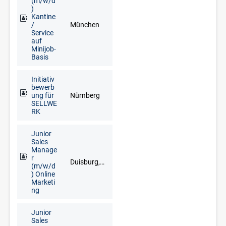
(m/w/d
)
Kantine
/
München
Service
auf
Minijob-
Basis
Initiativ
bewerb
ung für
Nürnberg
SELLWE
RK
Junior
Sales
Manage
r
Duisburg, Düsseldorf, Goch, Kleve, Krefeld, Meerbusch, Remscheid, Solingen, Wuppertal
(m/w/d
) Online
Marketi
ng
Junior
Sales