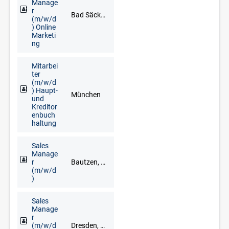
Manage
r
Bad Säckingen, Freiburg im Breisgau, Lörrach, Waldshut-Tiengen
(m/w/d
) Online
Marketi
ng
Mitarbei
ter
(m/w/d
) Haupt-
München
und
Kreditor
enbuch
haltung
Sales
Manage
r
Bautzen, Chemnitz, Dresden, Freiberg, Gera, Görlitz, Meißen, Mittweida, Pirna, Plauen, Zwickau
(m/w/d
)
Sales
Manage
r
(m/w/d
Dresden, Glauchau, Limbach-Oberfrohna, Meerane, Plauen, Zwickau