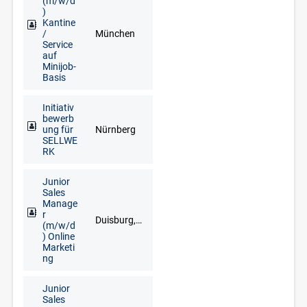
(m/w/d
)
Kantine
/
München
Service
auf
Minijob-
Basis
Initiativ
bewerb
ung für
Nürnberg
SELLWE
RK
Junior
Sales
Manage
r
Duisburg, Düsseldorf, Goch, Kleve, Krefeld, Meerbusch, Remscheid, Solingen, Wuppertal
(m/w/d
) Online
Marketi
ng
Junior
Sales