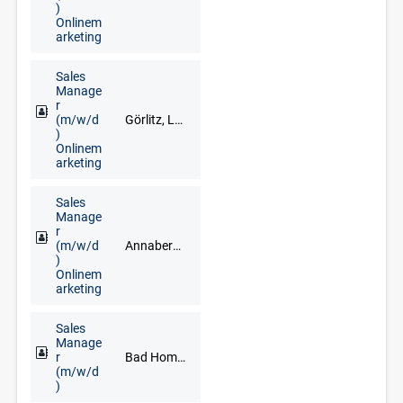
)
Onlinem
arketing
Sales
Manage
r
(m/w/d
Görlitz, Löbau, Zittau
)
Onlinem
arketing
Sales
Manage
r
(m/w/d
Annaberg-Buchholz, Marienberg, Schwarzenberg/Erzgebirge
)
Onlinem
arketing
Sales
Manage
r
Bad Homburg, Darmstadt, Frankfurt am Main, Hanau, Limburg an der Lahn, Mainz, Neu-Isenburg, Offenbach am Main, Rüsselsheim, Wiesbaden
(m/w/d
)