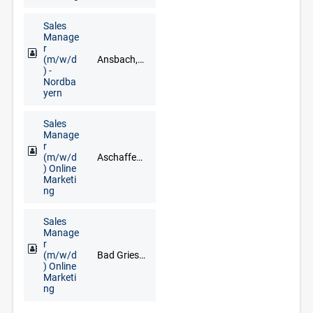
Sales
Manage
r
(m/w/d
Ansbach, Aschaffenburg, Bamberg, Bayreuth, Coburg, Hof, Nürnberg, Regensburg, Schweinfurt, Würzburg
) -
Nordba
yern
Sales
Manage
r
(m/w/d
Aschaffenburg, Bad Brückenau, Bad Kissingen, Bad Neustadt an der Saale, Darmstadt, Haßfurt, Lohr am Main, Miltenberg, Schweinfurt, Würzburg
) Online
Marketi
ng
Sales
Manage
r
(m/w/d
Bad Griesbach im Rottal, Deggendorf, Freyung, Grafenau, Regen, Straubing
) Online
Marketi
ng