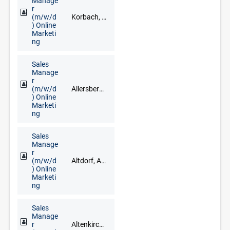
Manage
r
(m/w/d
Korbach, Brilon, Frankenberg, Fritzlar, Fuldabrück, Kassel, Kirchhain, Marburg, Meschede, Schwalmstadt, Siegen
) Online
Marketi
ng
Sales
Manage
r
(m/w/d
Allersberg, Greding, Ingolstadt, Neumarkt in der Oberpfalz, Nürnberg, Roth
) Online
Marketi
ng
Sales
Manage
r
(m/w/d
Altdorf, Ansbach, Bad Windsheim, Erlangen, Fürth, Neustadt an der Aisch, Nürnberg, Treuchtlingen, Uffenheim
) Online
Marketi
ng
Sales
Manage
r
Altenkirchen (Westerwald), Andernach, Bendorf, Cochem, Koblenz, Mayen, Montabaur, Neuwied, Trier, Westerburg