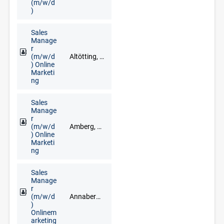
(m/w/d
)
Sales
Manage
r
(m/w/d
Altötting, Bad Reichenhall, Berchtesgaden, Freilassing, Grassau, Inzell, Mühldorf am Inn, Prien am Chiemsee, Ruhpolding, Traunstein
) Online
Marketi
ng
Sales
Manage
r
(m/w/d
Amberg, Cham, Neumarkt in der Oberpfalz, Regensburg, Schwandorf, Vohenstrauß, Weiden
) Online
Marketi
ng
Sales
Manage
r
(m/w/d
Annaberg-Buchholz, Marienberg, Schwarzenberg/Erzgebirge
)
Onlinem
arketing