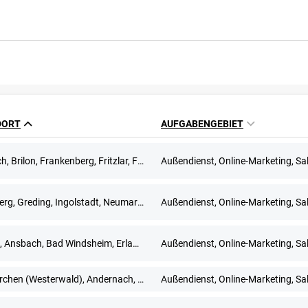
DORT
AUFGABENGEBIET
Korbach, Brilon, Frankenberg, Fritzlar, Fuldabrück, Kassel, Kirchhain, Marburg, Meschede, Schwalmstadt, Siegen
Außendienst, Online-Marketing, Sa
Allersberg, Greding, Ingolstadt, Neumarkt in der Oberpfalz, Nürnberg, Roth
Außendienst, Online-Marketing, Sa
Altdorf, Ansbach, Bad Windsheim, Erlangen, Fürth, Neustadt an der Aisch, Nürnberg, Treuchtlingen, Uffenheim
Außendienst, Online-Marketing, Sa
Altenkirchen (Westerwald), Andernach, Bendorf, Cochem, Koblenz, Mayen, Montabaur, Neuwied, Trier, Westerburg
Außendienst, Online-Marketing, Sa