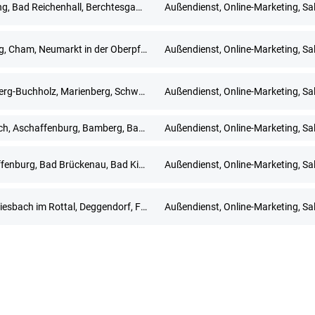
Altötting, Bad Reichenhall, Berchtesgaden, Freilassing, Grassau, Inzell, Mühldorf am Inn, Prien am Chiemsee, Ruhpolding, Traunstein
Außendienst, Online-Marketing, Sa
Amberg, Cham, Neumarkt in der Oberpfalz, Regensburg, Schwandorf, Vohenstrauß, Weiden
Außendienst, Online-Marketing, Sa
Annaberg-Buchholz, Marienberg, Schwarzenberg/Erzgebirge
Außendienst, Online-Marketing, Sa
Ansbach, Aschaffenburg, Bamberg, Bayreuth, Coburg, Hof, Nürnberg, Regensburg, Schweinfurt, Würzburg
Außendienst, Online-Marketing, Sa
Aschaffenburg, Bad Brückenau, Bad Kissingen, Bad Neustadt an der Saale, Darmstadt, Haßfurt, Lohr am Main, Miltenberg, Schweinfurt, Würzburg
Außendienst, Online-Marketing, Sa
Bad Griesbach im Rottal, Deggendorf, Freyung, Grafenau, Regen, Straubing
Außendienst, Online-Marketing, Sa