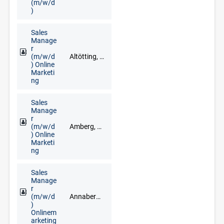
(m/w/d
)
Sales
Manage
r
(m/w/d
Altötting, Bad Reichenhall, Berchtesgaden, Freilassing, Grassau, Inzell, Mühldorf am Inn, Prien am Chiemsee, Ruhpolding, Traunstein
) Online
Marketi
ng
Sales
Manage
r
(m/w/d
Amberg, Cham, Neumarkt in der Oberpfalz, Regensburg, Schwandorf, Vohenstrauß, Weiden
) Online
Marketi
ng
Sales
Manage
r
(m/w/d
Annaberg-Buchholz, Marienberg, Schwarzenberg/Erzgebirge
)
Onlinem
arketing