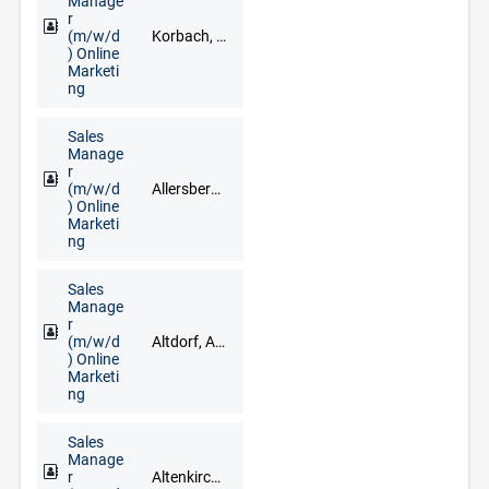
Manage
r
(m/w/d
Korbach, Brilon, Frankenberg, Fritzlar, Fuldabrück, Kassel, Kirchhain, Marburg, Meschede, Schwalmstadt, Siegen
) Online
Marketi
ng
Sales
Manage
r
(m/w/d
Allersberg, Greding, Ingolstadt, Neumarkt in der Oberpfalz, Nürnberg, Roth
) Online
Marketi
ng
Sales
Manage
r
(m/w/d
Altdorf, Ansbach, Bad Windsheim, Erlangen, Fürth, Neustadt an der Aisch, Nürnberg, Treuchtlingen, Uffenheim
) Online
Marketi
ng
Sales
Manage
r
Altenkirchen (Westerwald), Andernach, Bendorf, Cochem, Koblenz, Mayen, Montabaur, Neuwied, Trier, Westerburg