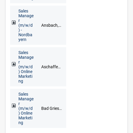
Sales
Manage
r
(m/w/d
Ansbach, Aschaffenburg, Bamberg, Bayreuth, Coburg, Hof, Nürnberg, Regensburg, Schweinfurt, Würzburg
) -
Nordba
yern
Sales
Manage
r
(m/w/d
Aschaffenburg, Bad Brückenau, Bad Kissingen, Bad Neustadt an der Saale, Darmstadt, Haßfurt, Lohr am Main, Miltenberg, Schweinfurt, Würzburg
) Online
Marketi
ng
Sales
Manage
r
(m/w/d
Bad Griesbach im Rottal, Deggendorf, Freyung, Grafenau, Regen, Straubing
) Online
Marketi
ng