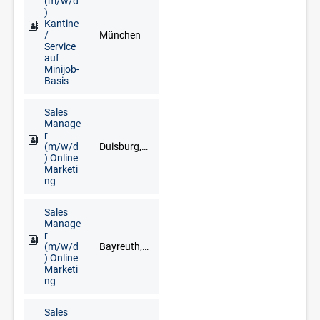
(m/w/d
)
Kantine
/
München
Service
auf
Minijob-
Basis
Sales
Manage
r
(m/w/d
Duisburg, Düsseldorf, Erkelenz, Kleve, Krefeld, Langenfeld, Mönchengladbach, Mülheim an der Ruhr, Wesel, Wuppertal
) Online
Marketi
ng
Sales
Manage
r
(m/w/d
Bayreuth, Deggendorf, Dresden, Düsseldorf, Erfurt, Frankfurt am Main, Freiburg im Breisgau, Fuldabrück, Leipzig, München, Nürnberg, Regensburg, Stuttgart, Würzburg
) Online
Marketi
ng
Sales