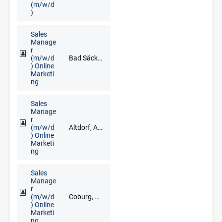
(m/w/d
)
Sales
Manage
r
(m/w/d
Bad Säckingen, Freiburg im Breisgau, Lörrach, Waldshut-Tiengen
) Online
Marketi
ng
Sales
Manage
r
(m/w/d
Altdorf, Ansbach, Bad Windsheim, Erlangen, Fürth, Neustadt an der Aisch, Nürnberg, Treuchtlingen, Uffenheim
) Online
Marketi
ng
Sales
Manage
r
(m/w/d
Coburg, Kronach, Kulmbach, Lichtenfels
) Online
Marketi
ng