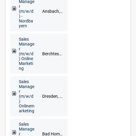
Manage
r
(m/w/d
Ansbach, Aschaffenburg, Bamberg, Bayreuth, Coburg, Hof, Nürnberg, Regensburg, Schweinfurt, Würzburg
) -
Nordba
yern
Sales
Manage
r
(m/w/d
Berchtesgaden, Eichstätt, Garmisch-Partenkirchen, Ingolstadt, München, Rosenheim, Traunstein, Weilheim in Oberbayern
) Online
Marketi
ng
Sales
Manage
r
(m/w/d
Dresden, Glauchau, Limbach-Oberfrohna, Meerane, Plauen, Zwickau
)
Onlinem
arketing
Sales
Manage
r
Bad Homburg, Darmstadt, Frankfurt am Main, Hanau, Limburg an der Lahn, Mainz, Neu-Isenburg, Offenbach am Main, Rüsselsheim, Wiesbaden