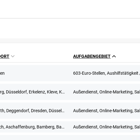
DORT
AUFGABENGEBIET
en
Duisburg, Düsseldorf, Erkelenz, Kleve, Krefeld, Langenfeld, Mönchengladbach, Mülheim an der Ruhr, Wesel, Wuppertal
Außendienst, Online-Marketing, Sa
Bayreuth, Deggendorf, Dresden, Düsseldorf, Erfurt, Frankfurt am Main, Freiburg im Breisgau, Fuldabrück, Leipzig, München, Nürnberg, Regensburg, Stuttgart, Würzburg
Außendienst, Online-Marketing, Sa
Ansbach, Aschaffenburg, Bamberg, Bayreuth, Coburg, Hof, Nürnberg, Regensburg, Schweinfurt, Würzburg
Außendienst, Online-Marketing, Sa