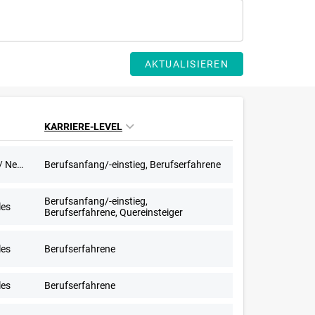
AKTUALISIEREN
KARRIERE-LEVEL
603-Euro-Stellen, Aushilfstätigkeit / Nebenjob
Berufsanfang/-einstieg, Berufserfahrene
Berufsanfang/-einstieg,
les
Berufserfahrene, Quereinsteiger
les
Berufserfahrene
les
Berufserfahrene