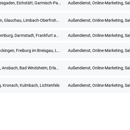
Berchtesgaden, Eichstätt, Garmisch-Partenkirchen, Ingolstadt, München, Rosenheim, Traunstein, Weilheim in Oberbayern
Außendienst, Online-Marketing, Sa
Dresden, Glauchau, Limbach-Oberfrohna, Meerane, Plauen, Zwickau
Außendienst, Online-Marketing, Sa
Bad Homburg, Darmstadt, Frankfurt am Main, Hanau, Limburg an der Lahn, Mainz, Neu-Isenburg, Offenbach am Main, Rüsselsheim, Wiesbaden
Außendienst, Online-Marketing, Sa
Bad Säckingen, Freiburg im Breisgau, Lörrach, Waldshut-Tiengen
Außendienst, Online-Marketing, Sa
Altdorf, Ansbach, Bad Windsheim, Erlangen, Fürth, Neustadt an der Aisch, Nürnberg, Treuchtlingen, Uffenheim
Außendienst, Online-Marketing, Sa
, Kronach, Kulmbach, Lichtenfels
Außendienst, Online-Marketing, Sa