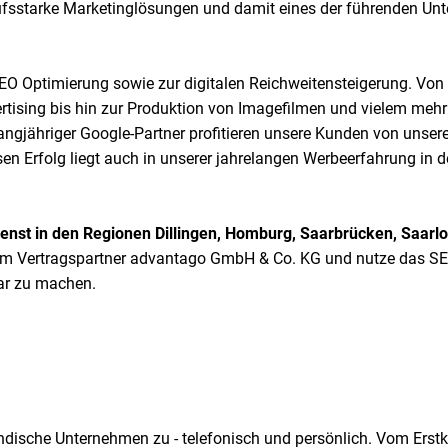
rkaufsstarke Marketinglösungen und damit eines der führenden U
SEO Optimierung sowie zur digitalen Reichweitensteigerung. Von 
ising bis hin zur Produktion von Imagefilmen und vielem mehr 
langjähriger Google-Partner profitieren unsere Kunden von unse
en Erfolg liegt auch in unserer jahrelangen Werbeerfahrung in
st in den Regionen Dillingen, Homburg, Saarbrücken, Saarloui
em Vertragspartner advantago GmbH & Co. KG und nutze das SEL
bar zu machen.
tändische Unternehmen zu - telefonisch und persönlich. Vom Ers