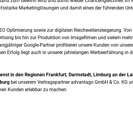
stand zum Gewinn wird und somit wieder Chancengleichheit im M
rkaufsstarke Marketinglösungen und damit eines der führenden U
SEO Optimierung sowie zur digitalen Reichweitensteigerung. Von 
ising bis hin zur Produktion von Imagefilmen und vielem mehr 
langjähriger Google-Partner profitieren unsere Kunden von unse
en Erfolg liegt auch in unserer jahrelangen Werbeerfahrung in
st in den Regionen Frankfurt, Darmstadt, Limburg an der La
nburg
bei unserem Vertragspartner advantago GmbH & Co. KG u
schen Kunden erlebbar zu machen.