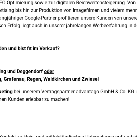
SEO Optimierung sowie zur digitalen Reichweitensteigerung. Von 
ising bis hin zur Produktion von Imagefilmen und vielem mehr 
langjähriger Google-Partner profitieren unsere Kunden von unse
en Erfolg liegt auch in unserer jahrelangen Werbeerfahrung in
en und bist fit im Verkauf?
bing und Deggendorf
oder
g, Grafenau, Regen, Waldkirchen und Zwiesel
keting
bei unserem Vertragspartner advantago GmbH & Co. KG 
schen Kunden erlebbar zu machen!
Kontakt zu klein- und mittelständischen Unternehmen auf und s