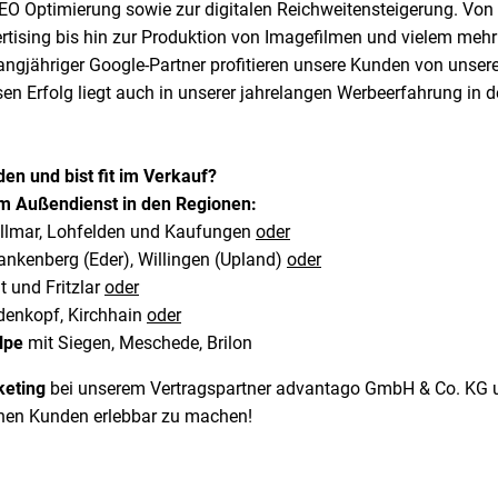
SEO Optimierung sowie zur digitalen Reichweitensteigerung. Von 
ising bis hin zur Produktion von Imagefilmen und vielem mehr 
langjähriger Google-Partner profitieren unsere Kunden von unse
en Erfolg liegt auch in unserer jahrelangen Werbeerfahrung in
en und bist fit im Verkauf?
m Außendienst in den Regionen:
Vellmar, Lohfelden und Kaufungen
oder
ankenberg (Eder), Willingen (Upland)
oder
 und Fritzlar
oder
denkopf, Kirchhain
oder
Olpe
mit Siegen, Meschede, Brilon
keting
bei unserem Vertragspartner advantago GmbH & Co. KG 
schen Kunden erlebbar zu machen!