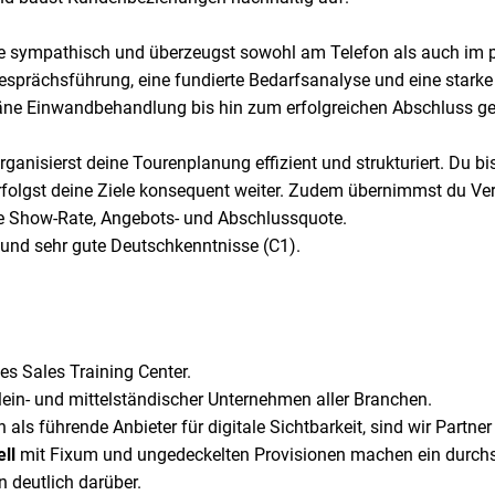
wie sympathisch und überzeugst sowohl am Telefon als auch im 
esprächsführung, eine fundierte Bedarfsanalyse und eine starke
ne Einwandbehandlung bis hin zum erfolgreichen Abschluss gehö
ganisierst deine Tourenplanung effizient und strukturiert. Du bist
erfolgst deine Ziele konsequent weiter. Zudem übernimmst du Ve
se Show-Rate, Angebots- und Abschlussquote.
 und sehr gute Deutschkenntnisse (C1).
es Sales Training Center.
lein- und mittelständischer Unternehmen aller Branchen.
ls führende Anbieter für digitale Sichtbarkeit, sind wir Partne
ll
mit Fixum und ungedeckelten Provisionen machen ein durchsc
n deutlich darüber.