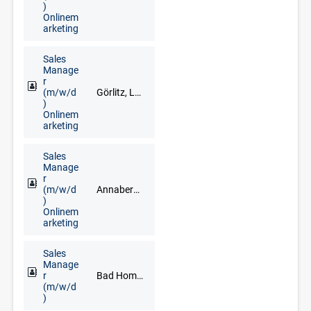
)
Onlinem
arketing
Sales
Manage
r
(m/w/d
Görlitz, Löbau, Zittau
)
Onlinem
arketing
Sales
Manage
r
(m/w/d
Annaberg-Buchholz, Marienberg, Schwarzenberg/Erzgebirge
)
Onlinem
arketing
Sales
Manage
r
Bad Homburg, Darmstadt, Frankfurt am Main, Hanau, Limburg an der Lahn, Mainz, Neu-Isenburg, Offenbach am Main, Rüsselsheim, Wiesbaden
(m/w/d
)