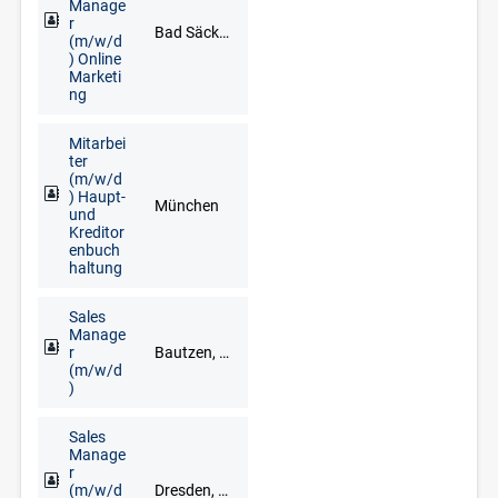
Manage
r
Bad Säckingen, Freiburg im Breisgau, Lörrach, Waldshut-Tiengen
(m/w/d
) Online
Marketi
ng
Mitarbei
ter
(m/w/d
) Haupt-
München
und
Kreditor
enbuch
haltung
Sales
Manage
r
Bautzen, Chemnitz, Dresden, Freiberg, Gera, Görlitz, Meißen, Mittweida, Pirna, Plauen, Zwickau
(m/w/d
)
Sales
Manage
r
(m/w/d
Dresden, Glauchau, Limbach-Oberfrohna, Meerane, Plauen, Zwickau