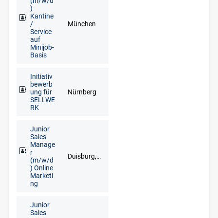
(m/w/d
)
Kantine
/
München
Service
auf
Minijob-
Basis
Initiativ
bewerb
ung für
Nürnberg
SELLWE
RK
Junior
Sales
Manage
r
Duisburg, Düsseldorf, Goch, Kleve, Krefeld, Meerbusch, Remscheid, Solingen, Wuppertal
(m/w/d
) Online
Marketi
ng
Junior
Sales