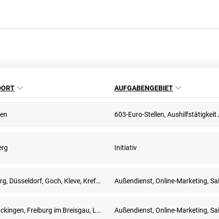
DORT
AUFGABENGEBIET
en
erg
Initiativ
Duisburg, Düsseldorf, Goch, Kleve, Krefeld, Meerbusch, Remscheid, Solingen, Wuppertal
Außendienst, Online-Marketing, Sa
Bad Säckingen, Freiburg im Breisgau, Lörrach, Waldshut-Tiengen
Außendienst, Online-Marketing, Sa