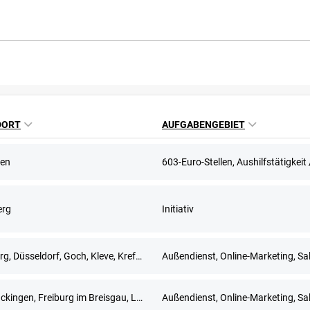
DORT
AUFGABENGEBIET
en
erg
Initiativ
Duisburg, Düsseldorf, Goch, Kleve, Krefeld, Meerbusch, Remscheid, Solingen, Wuppertal
Außendienst, Online-Marketing, Sa
Bad Säckingen, Freiburg im Breisgau, Lörrach, Waldshut-Tiengen
Außendienst, Online-Marketing, Sa